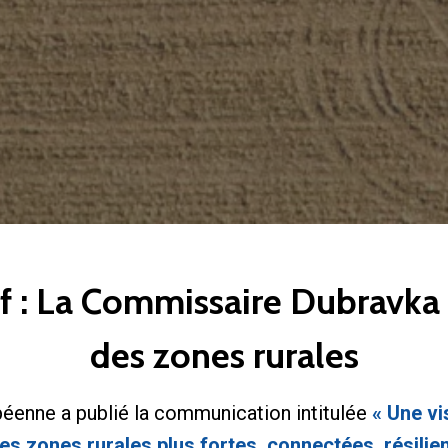
if : La Commissaire Dubravka Š
des zones rurales
péenne a publié la communication intitulée
« Une vi
es zones rurales plus fortes, connectées, résilie