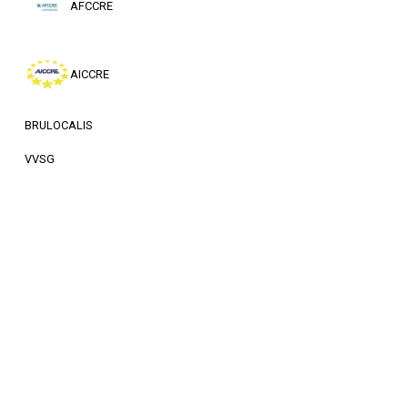
AFCCRE
AICCRE
BRULOCALIS
VVSG
KEDE
FEMP
LPS