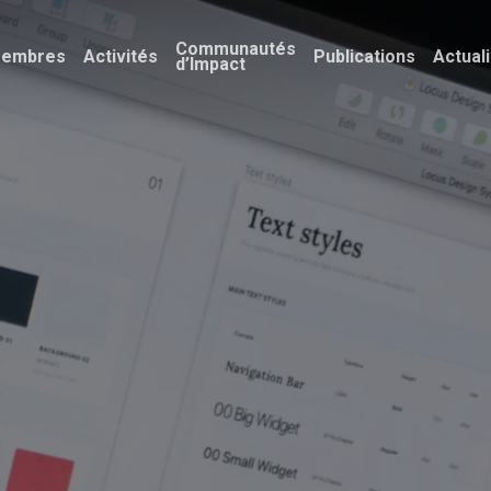
Communautés
embres
Activités
Publications
Actual
d’Impact