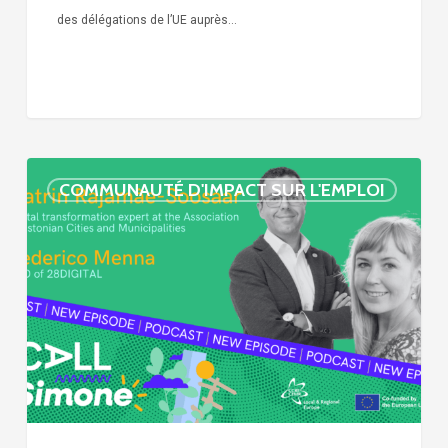
des délégations de l’UE auprès…
« Call
COMMUNAUTÉ D'IMPACT SUR L'EMPLOI
Simone »
épisode
:
villes
et
numérisation