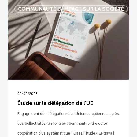
Étude
COMMUNAUTÉ D'IMPACT SUR LA SOCIÉTÉ
sur
la
délégation
de
l’UE
03/08/2026
Étude sur la délégation de l’UE
Engagement des délégations de l'Union européenne auprès
des collectivités territoriales : comment rendre cette
coopération plus systématique ? Lisez l'étude « Le travail