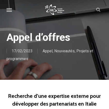
Skip
Menu
sear
to
main
content
Appel d’offres
17/02/2023
Appel
,
Nouveautés
,
Projets et
programmes
Recherche d’une expertise externe pour
développer des partenariats en Italie