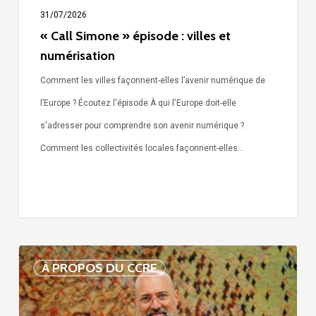
31/07/2026
« Call Simone » épisode : villes et
numérisation
Comment les villes façonnent-elles l’avenir numérique de
l’Europe ? Écoutez l'épisode À qui l'Europe doit-elle
s'adresser pour comprendre son avenir numérique ?
Comment les collectivités locales façonnent-elles…
Voix
À PROPOS DU CCRE
de
nos