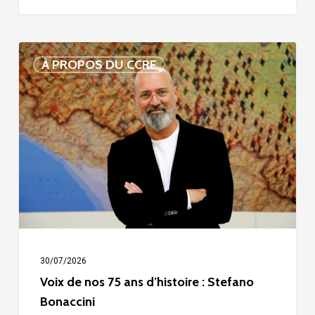
Voix
À PROPOS DU CCRE
de
nos
75
ans
d’histoire
:
Stefano
Bonaccini
30/07/2026
Voix de nos 75 ans d’histoire : Stefano
Bonaccini