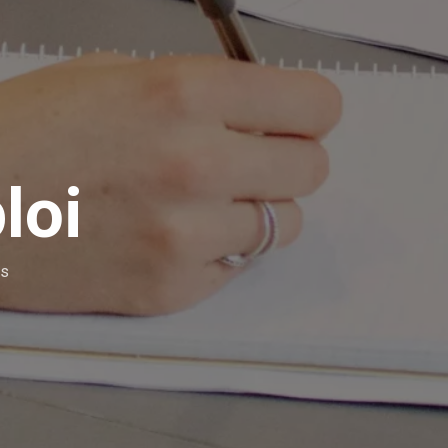
loi
és