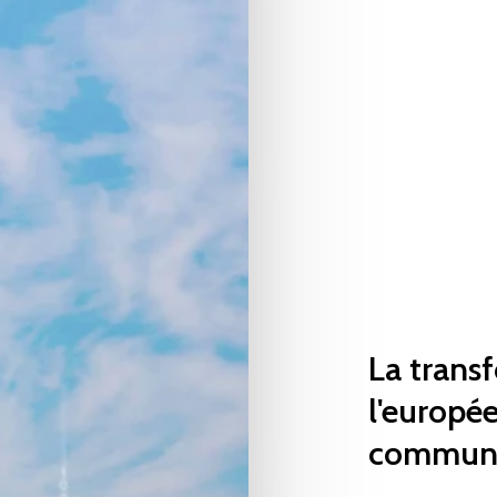
La
trans
l'europé
commun