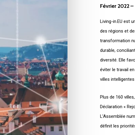
Février
2022
–
Living-in.EU est u
des régions et d
transformation nu
durable, concilia
diversité. Elle fav
éviter le travail 
villes intelligente
Plus de 160 ville
Déclaration « Rejo
L’Assemblée numér
définit les priorit