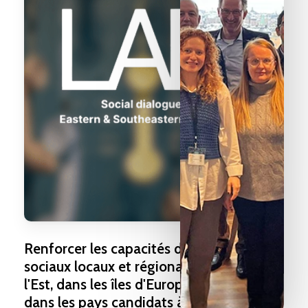
Renforcer
les
capacités
des
partenaires
sociaux
locaux
et
régionaux
en
Europe
de
l'Est,
dans
les
îles
d'Europe
du
Sud
et
dans
les
pays
candidats
à
l'UE