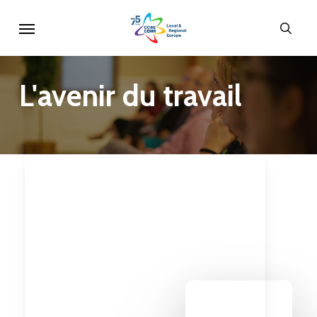
Skip
Menu
sear
to
main
content
L'avenir
du
travail