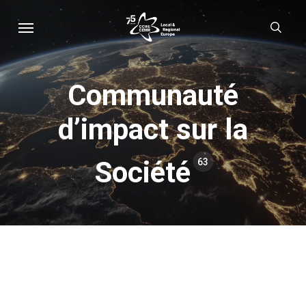
Skip
Menu
sear
to
main
content
Communauté
d’impact sur la
Société
63