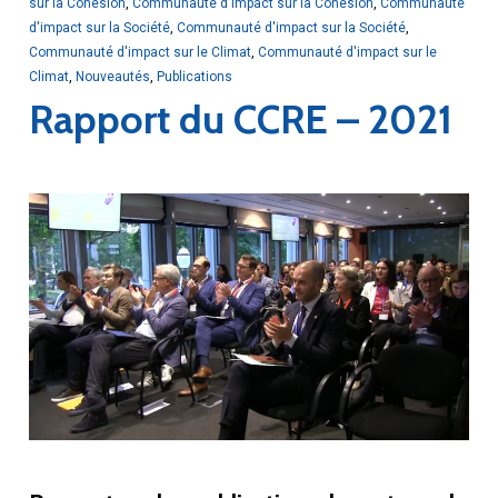
sur la Cohésion
,
Communauté d'Impact sur la Cohésion
,
Communauté
d'impact sur la Société
,
Communauté d'impact sur la Société
,
Communauté d'impact sur le Climat
,
Communauté d'impact sur le
Climat
,
Nouveautés
,
Publications
Rapport du CCRE – 2021