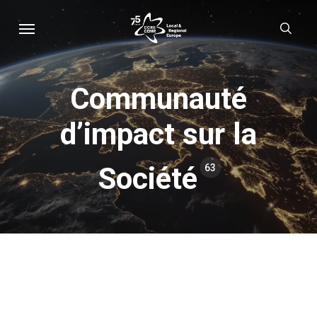
Skip
Menu
sear
to
main
content
Communauté
d’impact sur la
Société
63