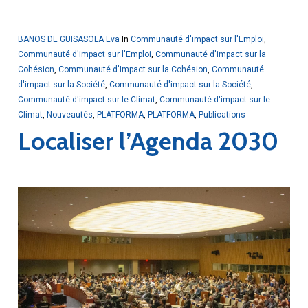
BANOS DE GUISASOLA Eva
In
Communauté d'impact sur l'Emploi
,
Communauté d'impact sur l'Emploi
,
Communauté d'impact sur la
Cohésion
,
Communauté d'Impact sur la Cohésion
,
Communauté
d'impact sur la Société
,
Communauté d'impact sur la Société
,
Communauté d'impact sur le Climat
,
Communauté d'impact sur le
Climat
,
Nouveautés
,
PLATFORMA
,
PLATFORMA
,
Publications
Localiser l’Agenda 2030