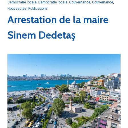
Démocratie locale
,
Démocratie locale
,
Gouvernance
,
Gouvernance
,
Nouveautés
,
Publications
Arrestation de la maire
Sinem Dedetaş